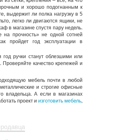
 из сетки, крепления – все, на что
 прочным и хорошо подогнанным к
е, выдержит ли полка нагрузку в 5
ьто, легко ли двигаются ящики, не
аф в магазине спустя пару недель.
е на прочность» не одной сотней
как пройдет год эксплуатации в
я год ручки станут облезшими или
. Проверяйте качество крепежей и
одходящую мебель почти в любой
 металлические и строгие офисные
о владельца. А если в магазинах
ботать проект и
изготовить мебель
,
продавца