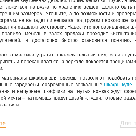
олнение внутренних деталей. Полки, вешалки, трубы, ящики
ет ложиться нагрузка по хранению вещей, должно быть
тренним размерам. Уточните, а по возможности и проверьт
ограмм, не выпадет ли вешалка под грузом первого же пал
дает ли раздвижные створки. Навестите понравившийся шк
 правило, мебель в залах продажи проходит «испытани
упателей, и достаточно быстро становится понятно, 
огого массива утратит привлекательный вид, если спуст
рипеть и перекашиваться, а зеркало покроется трещинами
и.
и материалы шкафов для одежды позволяют подобрать п
ольные гардеробы, современные зеркальные
шкафы-купе
,
ания и вычурные шкафчики на гнутых ножках ждут своег
й мечты – на помощь придут дизайн-студии, готовые разра
еланиям.
ле
Для 