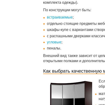
комплекта одежды).
По конструкции могут быть:
встраиваемые
;
отдельно стоящие предметы мебе
шкафы-купе с вариантами створо
с распашными дверками классич
угловые
;
пеналы.
Внешний вид также зависит от це
открытыми полками и дополнитель
Как выбрать качественную 
Есл
обр
ма
нат