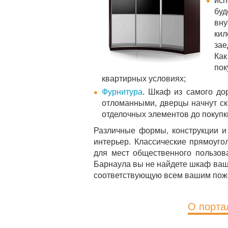
исп
буд
вну
кил
зае
Как
пок
квартирных условиях;
Фурнитура
. Шкаф из самого дор
отломанными, дверцы начнут ск
отделочных элементов до покупк
Различные формы, конструкции 
интерьер. Классические прямоуг
для мест общественного пользов
Барнаула вы не найдете шкаф ваше
соответствующую всем вашим пож
О порта