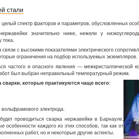
й стали
 целый спектр факторов и параметров, обусловленных особ
нержавейки значительно ниже, нежели у низкоуглероди
 тока.
в связи с высокими показателями электрического сопротив
оторые ограничения на подбор используемых экземпляров.
ся частого и опасного явления — межкристаллической ко
 работ был выбран неправильный температурный режим.
 сварки, которые практикуются чаще всего:
м вольфрамового электрода.
будет проводиться сварка нержавейки в Барнауле,
е особенности каждого из этих способов, так как от
полненных работ, но и некоторые другие аспекты.