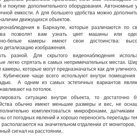
й и покупке дополнительного оборудования. Автономные 
чной емкости. А для большего удобства можно дополнит
 наличии движущихся объектов.
еонаблюдения в Барнауле, которые различаются по с
йства позволят вам узнать цвет машины или оде
но-белые камеры имеют свои достоинства: высо
ую детализацию изображения.
ыть разной. Для скрытого видеонаблюдения исполь
рые легко спрятать в самых непримечательных местах. Ши
камеры, которые могут предназначаться как для уличного,
. Кубические чаще всего используют внутри помещения
адью. А одним из самых эстетичных вариантов явля
навливают на потолок.
ировать ситуацию внутри объекта, то достаточно б
ройства обычно имеют меньшие размеры и вес, не осна
полнительно комплектоваться микрофонами, датчиками
 от погодных явлений и хорошо переносить перепады тем
о располагаются на значительном отдалении от мониторов,
ный сигнал на расстоянии.