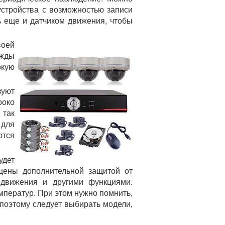
устройства с возможностью записи
ь еще и датчиком движения, чтобы
воей
жды
кую
зуют
роко
 так
 для
ются
удет
щены дополнительной защитой от
 движения и другими функциями.
ператур. При этом нужно помнить,
 поэтому следует выбирать модели,