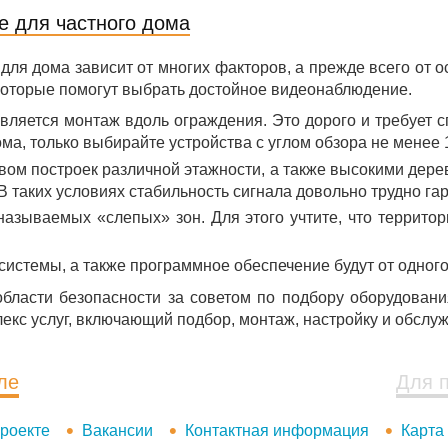
 для частного дома
я дома зависит от многих факторов, а прежде всего от о
 которые помогут выбрать достойное видеонаблюдение.
вляется монтаж вдоль ограждения. Это дорого и требует с
ма, только выбирайте устройства с углом обзора не менее 
вом построек различной этажности, а также высокими дер
В таких условиях стабильность сигнала довольно трудно га
 называемых «слепых» зон. Для этого учтите, что террито
системы, а также программное обеспечение будут от одного
бласти безопасности за советом по подбору оборудован
екс услуг, включающий подбор, монтаж, настройку и обслу
ле
Для 
роекте
Вакансии
Контактная информация
Карта