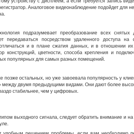
ому устройству с дисплеем, а если требуется запись вид
регистратор. Аналоговое видеонаблюдение подойдет для не
на.
хнология подразумевает преобразование всех снятых 
ет передаваться посредством удаленного доступа на 
отличаться и в плане сжатия данных, и в отношении их 
р конструкций, цветности, способа крепления и подкл
мых популярных для самых разных помещений.
ке позже остальных, но уже завоевала популярность у кли
» между двумя предыдущими видами. Они дают более высок
раздо стабильнее, чем у цифровых.
 типом выходного сигнала, следует обратить внимание и н
уле.
ет удобным решением проблемы, если вам необходимо п