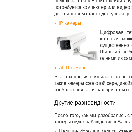
подключаются к монитору или друг
потребуется компьютер или видео
достоинством станет доступная це
IP камеры
Цифровая те
который мож
существенно 
Широкий выбо
одними из са
AHD-камеры
Эта технология появилась на рын
такие камеры «золотой серединой
изображения, а сигнал при этом го
Другие разновидности
После того, как мы разобрались с
камеры видеонаблюдения в Барна
Наличие функции записи стан