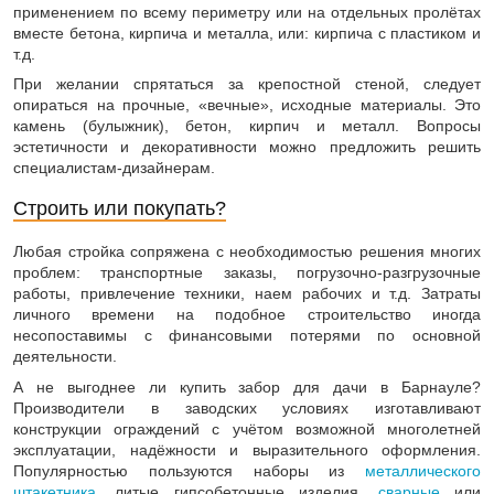
применением по всему периметру или на отдельных пролётах
вместе бетона, кирпича и металла, или: кирпича с пластиком и
т.д.
При желании спрятаться за крепостной стеной, следует
опираться на прочные, «вечные», исходные материалы. Это
камень (булыжник), бетон, кирпич и металл. Вопросы
эстетичности и декоративности можно предложить решить
специалистам-дизайнерам.
Строить или покупать?
Любая стройка сопряжена с необходимостью решения многих
проблем: транспортные заказы, погрузочно-разгрузочные
работы, привлечение техники, наем рабочих и т.д. Затраты
личного времени на подобное строительство иногда
несопоставимы с финансовыми потерями по основной
деятельности.
А не выгоднее ли купить забор для дачи в Барнауле?
Производители в заводских условиях изготавливают
конструкции ограждений с учётом возможной многолетней
эксплуатации, надёжности и выразительного оформления.
Популярностью пользуются наборы из
металлического
штакетника
, литые гипсобетонные изделия,
сварные
или