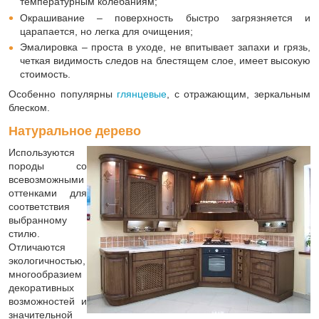
температурным колебаниям;
Окрашивание – поверхность быстро загрязняется и
царапается, но легка для очищения;
Эмалировка – проста в уходе, не впитывает запахи и грязь,
четкая видимость следов на блестящем слое, имеет высокую
стоимость.
Особенно популярны
глянцевые
, с отражающим, зеркальным
блеском.
Натуральное дерево
Используются
породы со
всевозможными
оттенками для
соответствия
выбранному
стилю.
Отличаются
экологичностью,
многообразием
декоративных
возможностей и
значительной