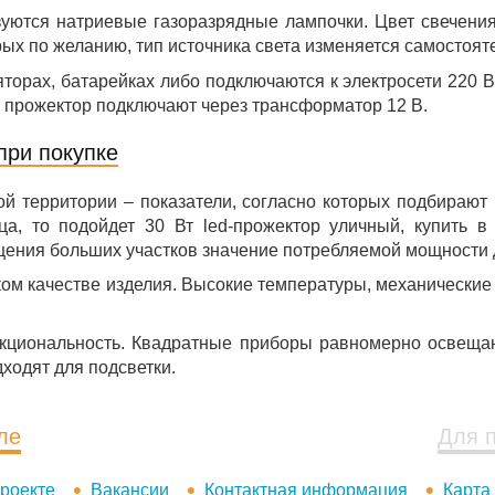
уются натриевые газоразрядные лампочки. Цвет свечения
рых по желанию, тип источника света изменяется самостоят
торах, батарейках либо подключаются к электросети 220 В
 прожектор подключают через трансформатор 12 В.
при покупке
 территории – показатели, согласно которых подбирают 
ьца, то подойдет 30 Вт led-прожектор уличный, купить 
ещения больших участков значение потребляемой мощности
зком качестве изделия. Высокие температуры, механически
кциональность. Квадратные приборы равномерно освещаю
ходят для подсветки.
ле
Для 
роекте
Вакансии
Контактная информация
Карта