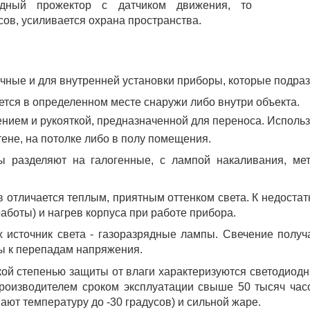
одный прожектор с датчиком движения, то
сов, усиливается охрана пространства.
чные и для внутренней установки приборы, которые подраз
тся в определенном месте снаружи либо внутри объекта.
нием и рукояткой, предназначенной для переноса. Исполь
ене, на потолке либо в полу помещения.
ы разделяют на галогенные, с лампой накаливания, ме
 отличается теплым, приятным оттенком света. К недостат
работы) и нагрев корпуса при работе прибора.
 источник света - газоразрядные лампы. Свечение получ
ы к перепадам напряжения.
ой степенью защиты от влаги характеризуются светодиод
роизводителем сроком эксплуатации свыше 50 тысяч час
ают температуру до -30 градусов) и сильной жаре.