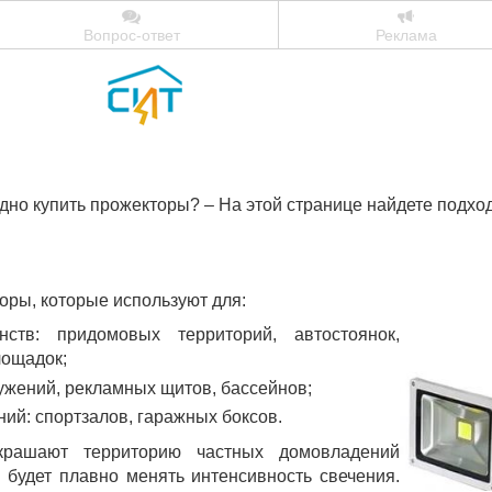
Вопрос-ответ
Реклама
дно купить прожекторы? – На этой странице найдете подх
оры, которые используют для:
ств: придомовых территорий, автостоянок,
лощадок;
ужений, рекламных щитов, бассейнов;
ий: спортзалов, гаражных боксов.
крашают территорию частных домовладений
я будет плавно менять интенсивность свечения.