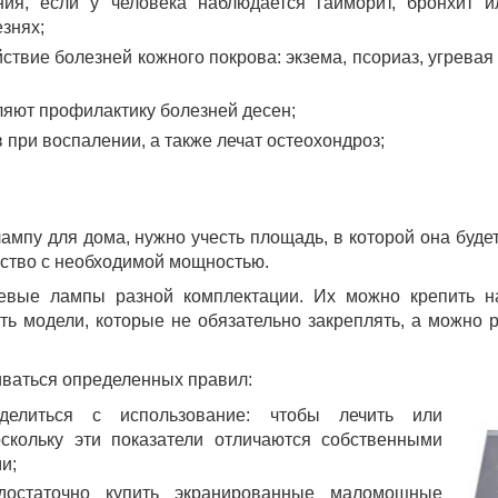
ия, если у человека наблюдается гайморит, бронхит 
знях;
ствие болезней кожного покрова: экзема, псориаз, угревая
ляют профилактику болезней десен;
 при воспалении, а также лечат остеохондроз;
лампу для дома, нужно учесть площадь, в которой она буде
йство с необходимой мощностью.
вые лампы разной комплектации. Их можно крепить на
ть модели, которые не обязательно закреплять, а можно 
ваться определенных правил:
делиться с использование: чтобы лечить или
оскольку эти показатели отличаются собственными
и;
остаточно купить экранированные маломощные