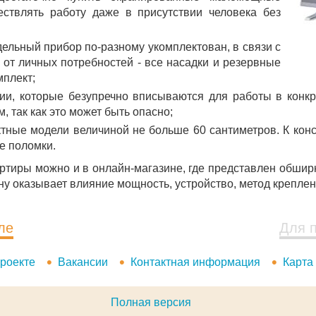
ствлять работу даже в присутствии человека без
дельный прибор по-разному укомплектован, в связи с
 от личных потребностей - все насадки и резервные
мплект;
ии, которые безупречно вписываются для работы в конкр
, так как это может быть опасно;
ктные модели величиной не больше 60 сантиметров. К конс
е поломки.
артиры можно и в онлайн-магазине, где представлен обши
у оказывает влияние мощность, устройство, метод креплени
ле
Для 
роекте
Вакансии
Контактная информация
Карта
Полная версия