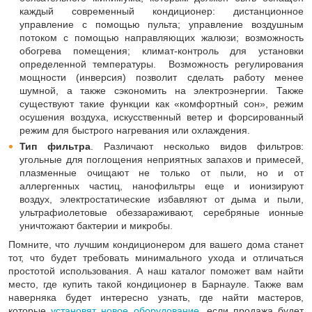
каждый современный кондиционер: дистанционное
управление с помощью пульта; управление воздушным
потоком с помощью направляющих жалюзи; возможность
обогрева помещения; климат-контроль для установки
определенной температуры. Возможность регулирования
мощности (инверсия) позволит сделать работу менее
шумной, а также сэкономить на электроэнергии. Также
существуют такие функции как «комфортный сон», режим
осушения воздуха, искусственный ветер и форсированный
режим для быстрого нагревания или охлаждения.
Тип фильтра
. Различают несколько видов фильтров:
угольные для поглощения неприятных запахов и примесей,
плазменные очищают не только от пыли, но и от
аллергенных частиц, нанофильтры еще и ионизируют
воздух, электростатические избавляют от дыма и пыли,
ультрафиолетовые обеззараживают, серебряные ионные
уничтожают бактерии и микробы.
Помните, что лучшим кондиционером для вашего дома станет
тот, что будет требовать минимального ухода и отличаться
простотой использования. А наш каталог поможет вам найти
место, где купить такой кондиционер в Барнауле. Также вам
наверняка будет интересно узнать, где найти мастеров,
которые
установят новое оборудование
, если продажа будет