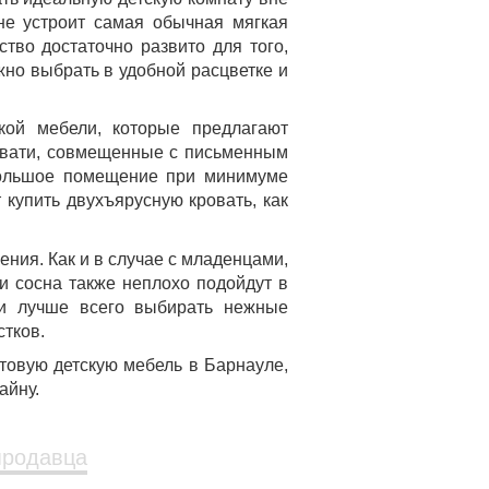
не устроит самая обычная мягкая
во достаточно развито для того,
но выбрать в удобной расцветке и
кой мебели, которые предлагают
овати, совмещенные с письменным
большое помещение при минимуме
 купить двухъярусную кровать, как
ния. Как и в случае с младенцами,
и сосна также неплохо подойдут в
ки лучше всего выбирать нежные
стков.
товую детскую мебель в Барнауле,
айну.
продавца