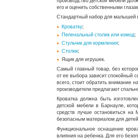
производство детской мебели долж
его и оценить собственными глаза
Стандартный набор для малышей в
Кроватку
;
Пеленальный столик или комод
;
Стульчик для кормления
;
Столик
;
Ящик для игрушек.
Самый главный товар, без которог
от ее выбора зависит спокойный 
всего, стоит обратить внимание н
производители предлагают спально
Кроватка должна быть изготовле
детской мебели в Барнауле, кото
средств лучше остановиться на 
безопасным материалом для детей
Функциональное оснащение крова
влияния на ребенка. Для его безо