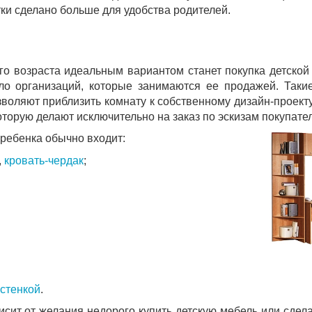
ки сделано больше для удобства родителей.
го возраста идеальным вариантом станет покупка детской
о организаций, которые занимаются ее продажей. Так
воляют приблизить комнату к собственному дизайн-проекту,
которую делают исключительно на заказ по эскизам покупате
ребенка обычно входит:
,
кровать-чердак
;
стенкой
.
сит от желания недорого купить детскую мебель или сдел