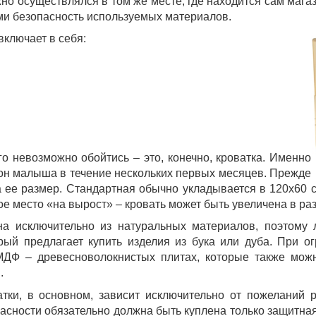
но осуществлялся в том же месте, где находится сам магаз
ми безопасность используемых материалов.
ключает в себя:
о невозможно обойтись – это, конечно, кроватка. Именно
сон малыша в течение нескольких первых месяцев. Прежде
а ее размер. Стандартная обычно укладывается в 120x60 
е место «на вырост» – кровать может быть увеличена в ра
на исключительно из натуральных материалов, поэтому 
рый предлагает купить изделия из бука или дуба. При 
МДФ – древесноволокнистых плитах, которые также можн
.
тки, в основном, зависит исключительно от пожеланий р
пасности обязательно должна быть куплена только защитная