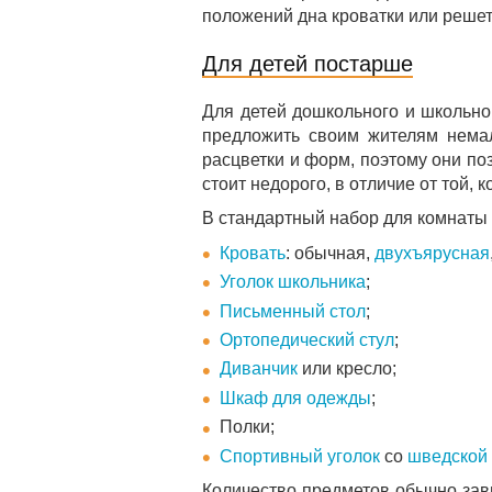
положений дна кроватки или решет
Для детей постарше
Для детей дошкольного и школьно
предложить своим жителям немал
расцветки и форм, поэтому они поз
стоит недорого, в отличие от той, 
В стандартный набор для комнаты 
Кровать
: обычная,
двухъярусная
Уголок школьника
;
Письменный стол
;
Ортопедический стул
;
Диванчик
или кресло;
Шкаф для одежды
;
Полки;
Спортивный уголок
со
шведской 
Количество предметов обычно зави