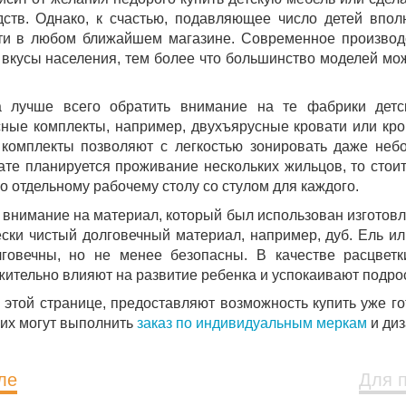
дств. Однако, к счастью, подавляющее число детей впол
ти в любом ближайшем магазине. Современное производст
 вкусы населения, тем более что большинство моделей мож
 лучше всего обратить внимание на те фабрики детс
сные комплекты, например, двухъярусные кровати или кр
комплекты позволяют с легкостью зонировать даже не
те планируется проживание нескольких жильцов, то стоит
по отдельному рабочему столу со стулом для каждого.
внимание на материал, который был использован изготовле
ски чистый долговечный материал, например, дуб. Ель ил
лговечны, но не менее безопасны. В качестве расцвет
жительно влияют на развитие ребенка и успокаивают подро
 этой странице, предоставляют возможность купить уже го
них могут выполнить
заказ по индивидуальным меркам
и диз
ле
Для 