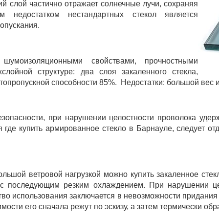
ий слой частично отражает солнечные лучи, сохраняя
 недостатком нестандартных стекол является
опускания.
шумоизоляционными свойствами, прочностными
хслойной структуре: два слоя закаленного стекла,
топропускной способности 85%. Недостатки: большой вес и
зопасности, при нарушении целостности проволока удерж
ая где купить армированное стекло в Барнауле, следует о
ольшой ветровой нагрузкой можно купить закаленное стек
с последующим резким охлаждением. При нарушении це
тво использования заключается в невозможности придания
мости его сначала режут по эскизу, а затем термически об