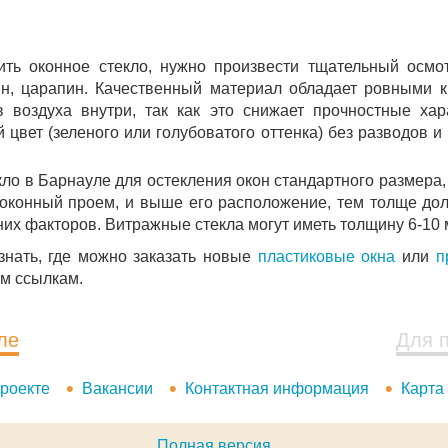
ть оконное стекло, нужно произвести тщательный осмо
ин, царапин. Качественный материал обладает ровными к
в воздуха внутри, так как это снижает прочностные хар
цвет (зеленого или голубоватого оттенка) без разводов и
кло в Барнауле для остекления окон стандартного размера
 оконный проем, и выше его расположение, тем толще дол
х факторов. Витражные стекла могут иметь толщину 6-10 
знать, где можно заказать новые
пластиковые окна
или
п
им ссылкам.
ле
Для 
роекте
Вакансии
Контактная информация
Карта
Полная версия