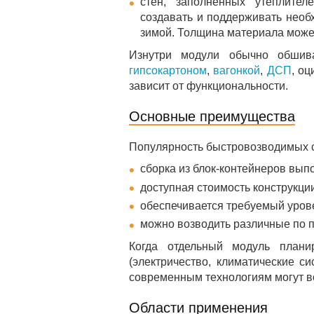
стен, заполненных утеплител
создавать и поддерживать нео
зимой. Толщина материала может
Изнутри модули обычно обшива
гипсокартоном
,
вагонкой
,
ДСП
, о
зависит от функциональности.
Основные преимущества
Популярность быстровозводимых 
сборка из блок-контейнеров вып
доступная стоимость конструкции
обеспечивается требуемый уров
можно возводить различные по 
Когда отдельный модуль плани
(электричество, климатические с
современным технологиям могут во
Области применения