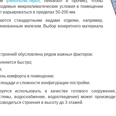
ем (
пенополистирол
, пеноизол и прочие), чтобы
бходимые микроклиматические условия в помещении
 варьироваться в пределах 50-200 мм.
ются стандартными видами отделки, например,
цинкованным железом. Выбор конкретного материала
строений обусловлена рядом важных факторов:
олняется быстро;
;
ень комфорта в помещении;
площади и сложности конфигурации постройки.
руется использовать в качестве готового сооружения
истемы, водоснабжение, водоотведение) может производи
зводиться строения в высоту до 3 этажей.